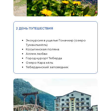
2 ДЕНЬ ПУТЕШЕСТВИЯ
Экскурсия в ущелье Гоначхир (озеро
Туманлыкёль)
Косыгинская поляна
Аллея любви
Город курорт Теберда
Озеро Кара кёль
Тебердинский заповедник