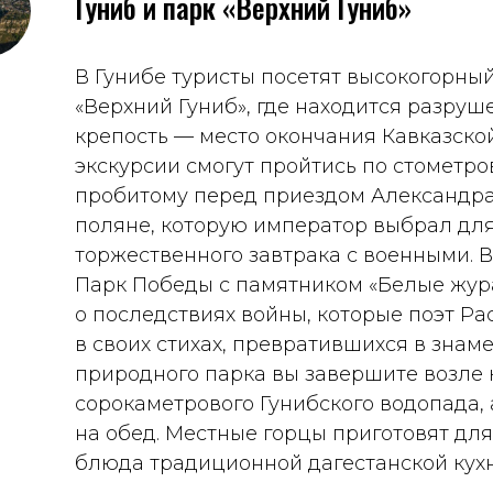
Гуниб и парк «Верхний Гуниб»
В Гунибе туристы посетят высокогорны
«Верхний Гуниб», где находится разруш
крепость — место окончания Кавказско
экскурсии смогут пройтись по стометр
пробитому перед приездом Александра 
поляне, которую император выбрал дл
торжественного завтрака с военными. В
Парк Победы с памятником «Белые жу
о последствиях войны, которые поэт Ра
в своих стихах, превратившихся в зна
природного парка вы завершите возле
сорокаметрового Гунибского водопада, 
на обед. Местные горцы приготовят для 
блюда традиционной дагестанской кухн