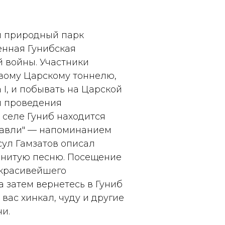
й природный парк
енная Гунибская
й войны. Участники
овому Царскому тоннелю,
I, и побывать на Царской
я проведения
 селе Гуниб находится
равли" — напоминанием
сул Гамзатов описал
менитую песню. Посещение
 красивейшего
а затем вернетесь в Гуниб
вас хинкал, чуду и другие
и.