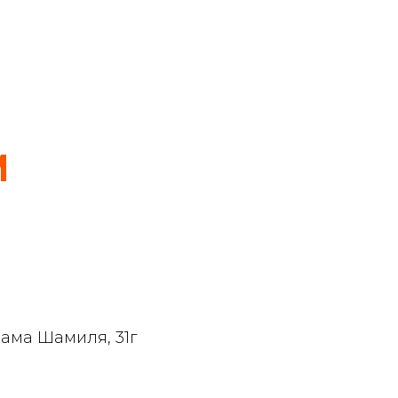
и
мама Шамиля, 31г