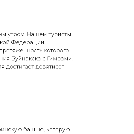
м утром. На нем туристы
ской Федерации
протяженность которого
ения Буйнакска с Гимрами.
я достигает девятисот
мринскую башню, которую