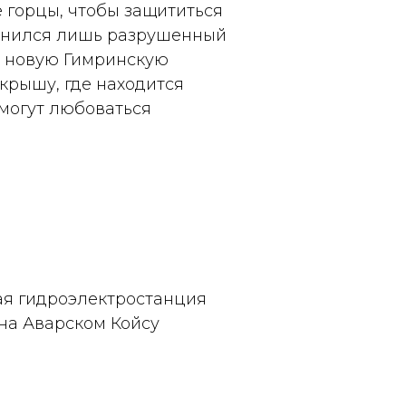
е горцы, чтобы защититься
ранился лишь разрушенный
ли новую Гимринскую
крышу, где находится
могут любоваться
ая гидроэлектростанция
на Аварском Койсу