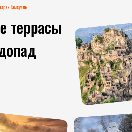
израк Гамсутль
ие террасы
одопад