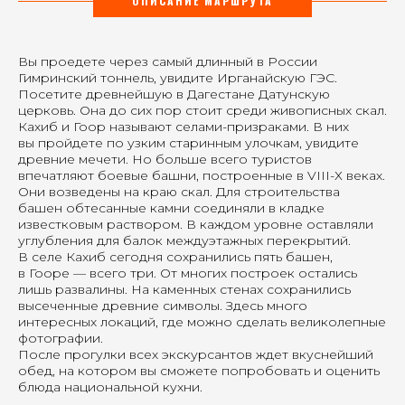
ОПИСАНИЕ МАРШРУТА
Вы проедете через самый длинный в России
Гимринский тоннель, увидите Ирганайскую ГЭС.
Посетите древнейшую в Дагестане Датунскую
церковь. Она до сих пор стоит среди живописных скал.
Кахиб и Гоор называют селами-призраками. В них
вы пройдете по узким старинным улочкам, увидите
древние мечети. Но больше всего туристов
впечатляют боевые башни, построенные в VIII-Х веках.
Они возведены на краю скал. Для строительства
башен обтесанные камни соединяли в кладке
известковым раствором. В каждом уровне оставляли
углубления для балок междуэтажных перекрытий.
В селе Кахиб сегодня сохранились пять башен,
в Гооре — всего три. От многих построек остались
лишь развалины. На каменных стенах сохранились
высеченные древние символы. Здесь много
интересных локаций, где можно сделать великолепные
фотографии.
После прогулки всех экскурсантов ждет вкуснейший
обед, на котором вы сможете попробовать и оценить
блюда национальной кухни.